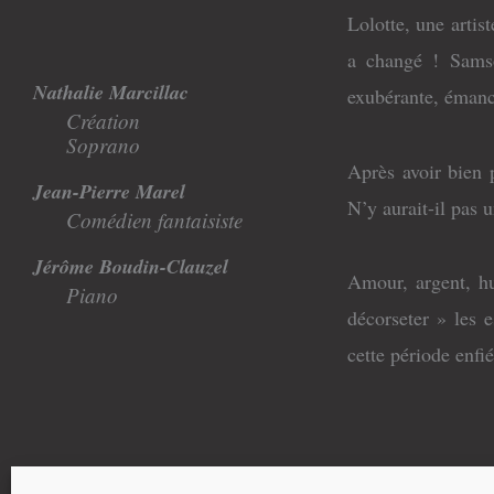
Lolotte, une artis
a changé ! Samso
Nathalie Marcillac
exubérante, émanc
Création
Soprano
Après avoir bien p
Jean-Pierre Marel
N’y aurait-il pas 
Comédien fantaisiste
Jérôme Boudin-Clauzel
Amour, argent, hu
Piano
décorseter » les e
cette période enfi