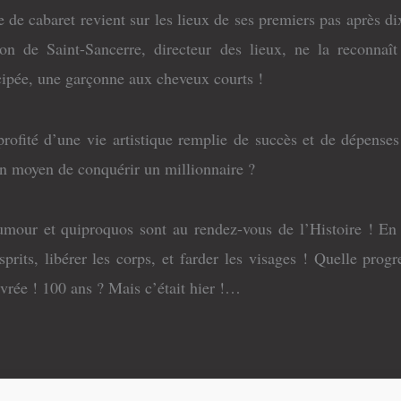
te de cabaret revient sur les lieux de ses premiers pas après
n de Saint-Sancerre, directeur des lieux, ne la reconnaî
ipée, une garçonne aux cheveux courts !
rofité d’une vie artistique remplie de succès et de dépenses 
un moyen de conquérir un millionnaire ?
mour et quiproquos sont au rendez-vous de l’Histoire ! En c
sprits, libérer les corps, et farder les visages ! Quelle prog
évrée ! 100 ans ? Mais c’était hier !…