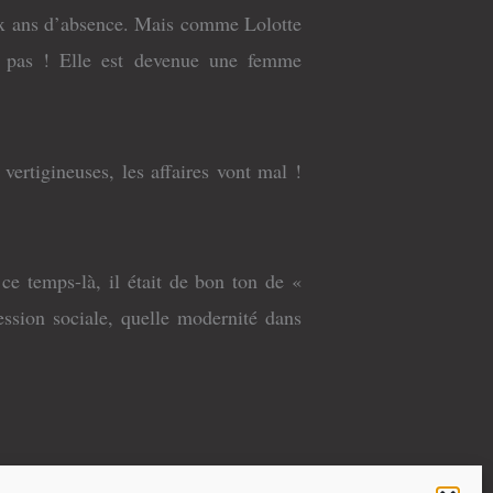
 dix ans d’absence. Mais comme Lolotte
t pas ! Elle est devenue une femme
vertigineuses, les affaires vont mal !
e temps-là, il était de bon ton de «
ression sociale, quelle modernité dans