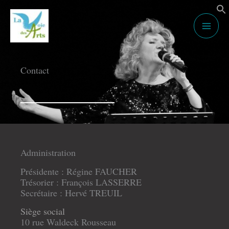
Aller
au
contenu
Contact
Administration
Présidente : Régine FAUCHER
Trésorier : François LASSERRE
Secrétaire : Hervé TREUIL
Siège social
10 rue Waldeck Rousseau