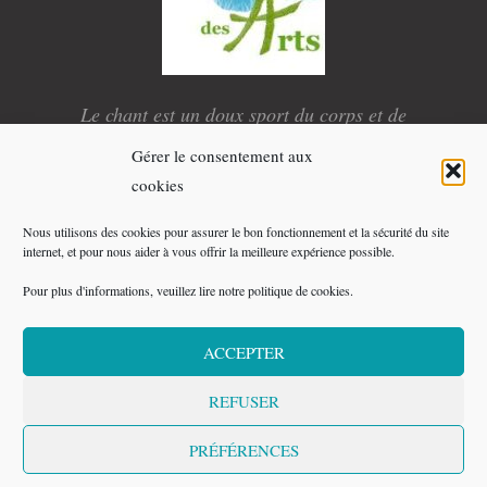
Le chant est un doux sport du corps et de
l’esprit.
Gérer le consentement aux
E
L
Y
X
cookies
n
i
o
-
v
n
u
t
e
k
t
w
Nous utilisons des cookies pour assurer le bon fonctionnement et la sécurité du site
l
e
u
i
o
d
b
t
internet, et pour nous aider à vous offrir la meilleure expérience possible.
p
i
e
t
e
n
e
Pour plus d'informations, veuillez lire notre politique de cookies.
r
Copyright © 2026 Compagnie La Voie des Arts - Tous
droits réservés
ACCEPTER
Mentions légales
REFUSER
Plan du site
PRÉFÉRENCES
Réalisation : Compagnie La Voie des Arts