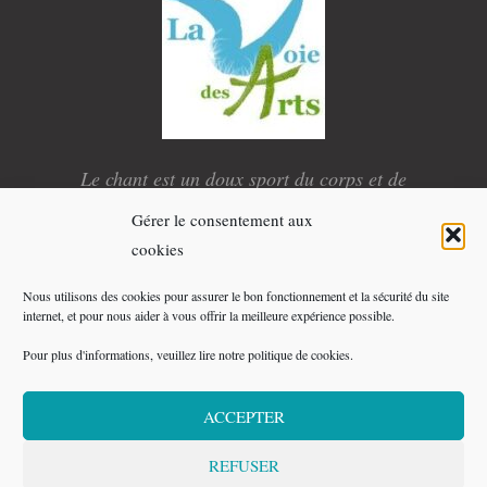
Le chant est un doux sport du corps et de
l’esprit.
Gérer le consentement aux
E
L
Y
X
cookies
n
i
o
-
v
n
u
t
e
k
t
w
Nous utilisons des cookies pour assurer le bon fonctionnement et la sécurité du site
l
e
u
i
internet, et pour nous aider à vous offrir la meilleure expérience possible.
o
d
b
t
p
i
e
t
e
n
e
Pour plus d'informations, veuillez lire notre politique de cookies.
r
Copyright © 2026 Compagnie La Voie des Arts - Tous
droits réservés
ACCEPTER
Mentions légales
REFUSER
Plan du site