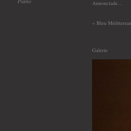
Piano
Annonciade…
« Bleu Méditerrané
Galerie