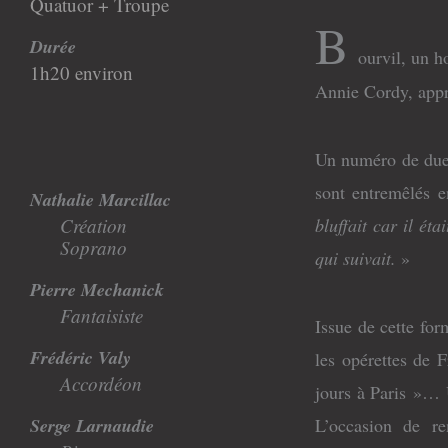
Quatuor + Troupe
B
Durée
ourvil, un 
1h20 environ
Annie Cordy, appr
Un numéro de duet
sont entremêlés 
Nathalie Marcillac
Création
bluffait car il ét
Soprano
qui suivait.
»
Pierre Mechanick
Fantaisiste
Issue de cette fo
Frédéric Valy
les opérettes de
Accordéon
jours à Paris »… 
Serge Larnaudie
L’occasion de re