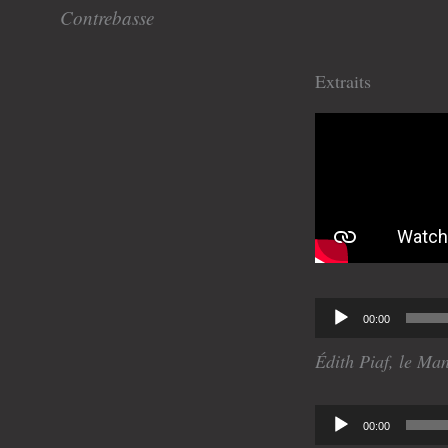
Contrebasse
Extraits
Lecteur
00:00
audio
Édith Piaf, le Ma
Lecteur
00:00