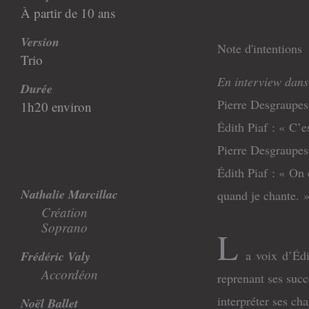
À partir de 10 ans
Version
Note d'intentions
Trio
En interview dans
Durée
Pierre Desgraupes 
1h20 environ
Édith Piaf : « C’e
Pierre Desgraupes
Édith Piaf : « On 
Nathalie Marcillac
quand je chante. 
Création
Soprano
L
a voix d’Éd
Frédéric Valy
Accordéon
reprenant ses succ
interpréter ses cha
Noël Ballet