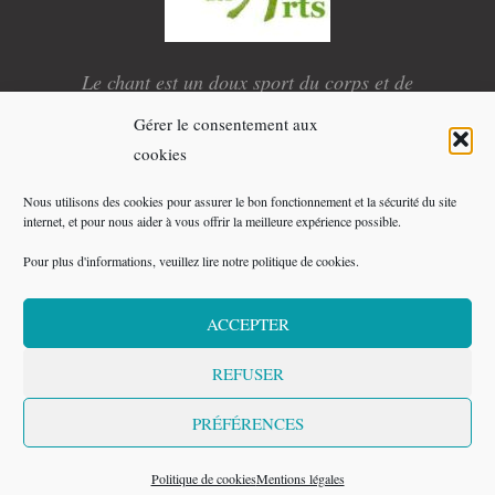
Le chant est un doux sport du corps et de
l’esprit.
Gérer le consentement aux
E
L
Y
X
cookies
n
i
o
-
v
n
u
t
e
k
t
w
Nous utilisons des cookies pour assurer le bon fonctionnement et la sécurité du site
l
e
u
i
o
d
b
t
internet, et pour nous aider à vous offrir la meilleure expérience possible.
p
i
e
t
e
n
e
Pour plus d'informations, veuillez lire notre politique de cookies.
r
Copyright © 2026 Compagnie La Voie des Arts - Tous
droits réservés
ACCEPTER
Mentions légales
REFUSER
Plan du site
PRÉFÉRENCES
Réalisation : Compagnie La Voie des Arts
Politique de cookies
Mentions légales