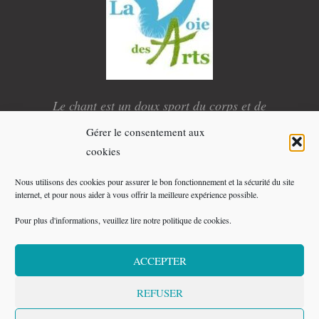
Le chant est un doux sport du corps et de
l’esprit.
Gérer le consentement aux
E
L
Y
X
cookies
n
i
o
-
v
n
u
t
e
k
t
w
Nous utilisons des cookies pour assurer le bon fonctionnement et la sécurité du site
l
e
u
i
internet, et pour nous aider à vous offrir la meilleure expérience possible.
o
d
b
t
p
i
e
t
e
n
e
Pour plus d'informations, veuillez lire notre politique de cookies.
r
Copyright © 2026 Compagnie La Voie des Arts - Tous
droits réservés
ACCEPTER
Mentions légales
REFUSER
Plan du site